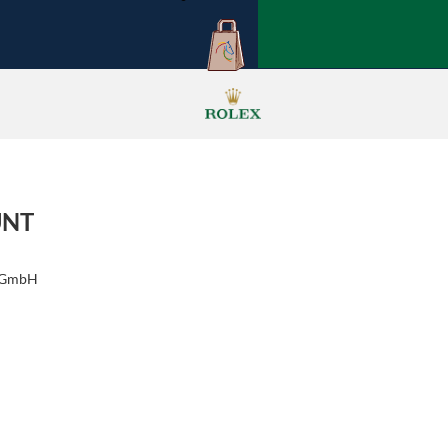
UNT
r GmbH