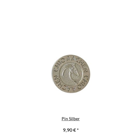
Pin Silber
9,90 €
*