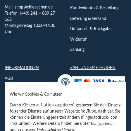
Mail:
shop@chioaachen.de
Kundenkonto & Bestellung
Telefon: (+49) 241 – 889 27
Lieferung & Versand
162
Montag-Freitag 10.00-16.00
Umtausch & Rückgabe
Uhr
Widerruf
Zahlung
INFORMATIONEN
ZAHLUNGSMETHODEN
AGB
Datenschutzerklärung
Wie wir Cookies & Co nutzen
Impressum
Durch Klicken auf „Alle akzeptieren“ gestatten Sie den Einsatz
Jobs
folgender Dienste auf unserer Website: YouTube, dash.bar. Sie
können die Einstellung jederzeit ändern (Fingerabdruck-Icon
Kontakt
links unten). Weitere Details finden Sie unter
Konfigurieren
und in unserer
Datenschutzerklärung
.
Newsletter