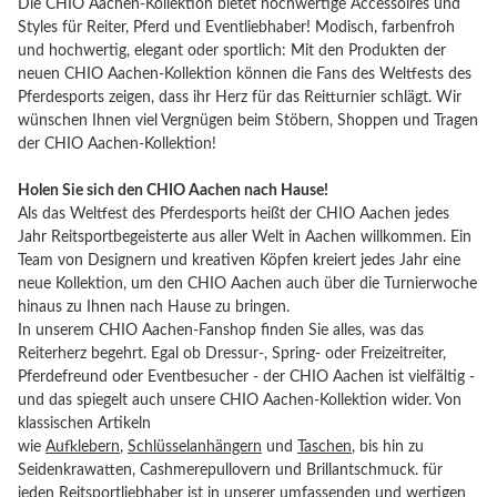
Die CHIO Aachen-Kollektion bietet hochwertige Accessoires und
Styles für Reiter, Pferd und Eventliebhaber! Modisch, farbenfroh
und hochwertig, elegant oder sportlich: Mit den Produkten der
neuen CHIO Aachen-Kollektion können die Fans des Weltfests des
Pferdesports zeigen, dass ihr Herz für das Reitturnier schlägt. Wir
wünschen Ihnen viel Vergnügen beim Stöbern, Shoppen und Tragen
der CHIO Aachen-Kollektion!
Holen Sie sich den CHIO Aachen nach Hause!
Als das Weltfest des Pferdesports heißt der CHIO Aachen jedes
Jahr Reitsportbegeisterte aus aller Welt in Aachen willkommen. Ein
Team von Designern und kreativen Köpfen kreiert jedes Jahr eine
neue Kollektion, um den CHIO Aachen auch über die Turnierwoche
hinaus zu Ihnen nach Hause zu bringen.
In unserem CHIO Aachen-Fanshop finden Sie alles, was das
Reiterherz begehrt. Egal ob Dressur-, Spring- oder Freizeitreiter,
Pferdefreund oder Eventbesucher - der CHIO Aachen ist vielfältig -
und das spiegelt auch unsere CHIO Aachen-Kollektion wider. Von
klassischen Artikeln
wie
Aufklebern
,
Schlüsselanhängern
und
Taschen
, bis hin zu
Seidenkrawatten, Cashmerepullovern und Brillantschmuck. für
jeden Reitsportliebhaber ist in unserer umfassenden und wertigen