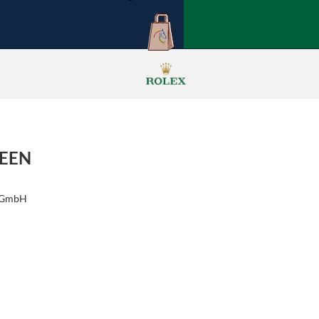
REEN
r GmbH