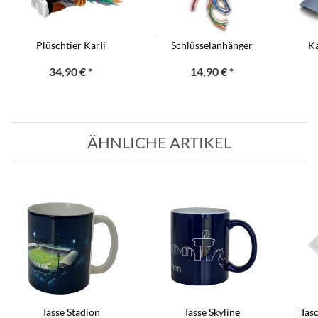
Plüschtier Karli
Schlüsselanhänger
Ka
34,90 €
*
14,90 €
*
ÄHNLICHE ARTIKEL
Tasse Stadion
Tasse Skyline
Tas