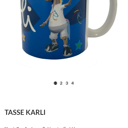
1
2
3
4
TASSE KARLI