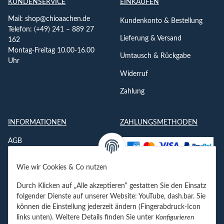
KUNDENSERVICE
EINKAUFEN
Mail:
shop@chioaachen.de
Kundenkonto & Bestellung
Telefon: (+49) 241 – 889 27
Lieferung & Versand
162
Montag-Freitag 10.00-16.00
Umtausch & Rückgabe
Uhr
Widerruf
Zahlung
INFORMATIONEN
ZAHLUNGSMETHODEN
AGB
Datenschutzerklärung
Wie wir Cookies & Co nutzen
Impressum
Durch Klicken auf „Alle akzeptieren“ gestatten Sie den Einsatz
Jobs
folgender Dienste auf unserer Website: YouTube, dash.bar. Sie
können die Einstellung jederzeit ändern (Fingerabdruck-Icon
Kontakt
links unten). Weitere Details finden Sie unter
Konfigurieren